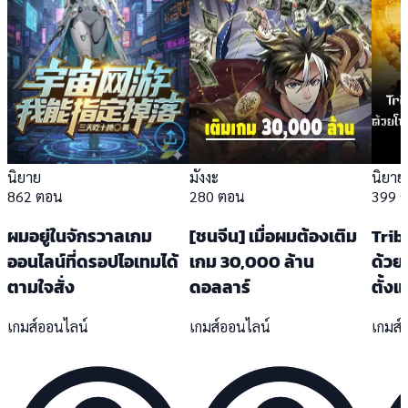
นิยาย
มังงะ
นิยาย
862 ตอน
280 ตอน
399 
ผมอยู่ในจักรวาลเกม
[ชนจีน] เมื่อผมต้องเติม
Trib
ออนไลน์ที่ดรอปไอเทมได้
เกม 30,000 ล้าน
ด้วย
ตามใจสั่ง
ดอลลาร์
ตั้งแ
เกมส์ออนไลน์
เกมส์ออนไลน์
เกมส์