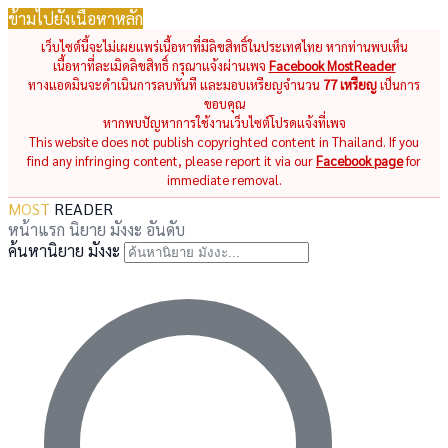
ข้ามไปยังเนื้อหาหลัก
เว็บไซต์นี้จะไม่เผยแพร่เนื้อหาที่มีลิขสิทธิ์ในประเทศไทย หากท่านพบเห็น
เนื้อหาที่ละเมิดลิขสิทธิ์ กรุณาแจ้งผ่านเพจ
Facebook MostReader
ทางแอดมินจะดำเนินการลบทันที และมอบเหรียญจำนวน
77 เหรียญ
เป็นการ
ขอบคุณ
หากพบปัญหาการใช้งานเว็บไซต์โปรดแจ้งที่เพจ
This website does not publish copyrighted content in Thailand. If you
find any infringing content, please report it via our
Facebook page
for
immediate removal.
MOST
READER
หน้าแรก
นิยาย
มังงะ
อันดับ
ค้นหานิยาย มังงะ