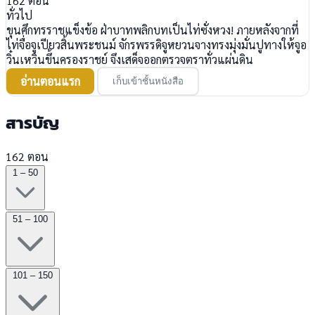
162
ตอน
ทั่วไป
ขุนศึกทรราชแข็งข้อ ฝ่าบาทพลิกบทเป็นไท่ซั่งหวง! ภายหลังจากที่
ไท่จื่อจูเปียวสิ้นพระชนม์ จักรพรรดิจูหยวนจางทรงมุ่งมั่นปูทางให้จูอ
วิ๋นเหวินขึ้นครองราชย์ จึงเสด็จออกตรวจตราทั่วแผ่นดิน
อ่านตอนแรก
เก็บเข้าชั้นหนังสือ
สารบัญ
162 ตอน
1 – 50
51 – 100
101 – 150