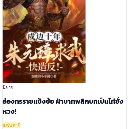
นิยาย
อ๋องทรราชแข็งข้อ ฝ่าบาทพลิกบทเป็นไท่ซั่ง
หวง!
แฟนตาซี