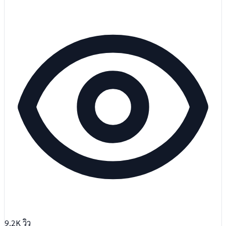
9.2K
วิว