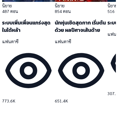
นิยาย
นิยาย
นิยาย
487 ตอน
854 ตอน
516 
ระบบเพิ่มเพื่อนแกร่งสุด
นักหุ่นเชิดสุดกาก เริ่มต้น
ระบบ
ในใต้หล้า
ด้วย ผลปีศาจเส้นด้าย
แฟนต
แฟนตาซี
แฟนตาซี
307.
773.6K
651.4K