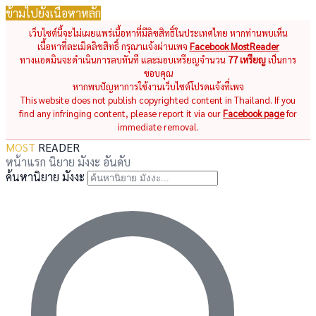
ข้ามไปยังเนื้อหาหลัก
เว็บไซต์นี้จะไม่เผยแพร่เนื้อหาที่มีลิขสิทธิ์ในประเทศไทย หากท่านพบเห็น
เนื้อหาที่ละเมิดลิขสิทธิ์ กรุณาแจ้งผ่านเพจ
Facebook MostReader
ทางแอดมินจะดำเนินการลบทันที และมอบเหรียญจำนวน
77 เหรียญ
เป็นการ
ขอบคุณ
หากพบปัญหาการใช้งานเว็บไซต์โปรดแจ้งที่เพจ
This website does not publish copyrighted content in Thailand. If you
find any infringing content, please report it via our
Facebook page
for
immediate removal.
MOST
READER
หน้าแรก
นิยาย
มังงะ
อันดับ
ค้นหานิยาย มังงะ