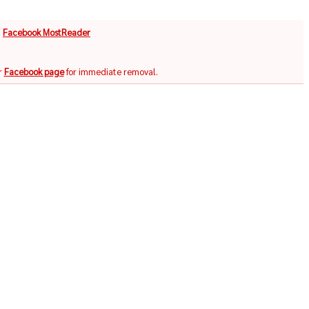
จ
Facebook MostReader
r
Facebook page
for immediate removal.