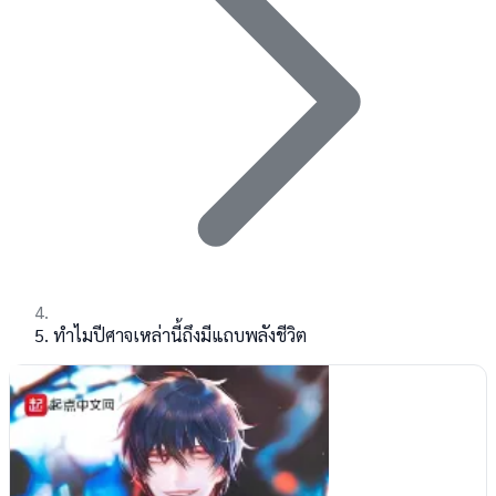
ทำไมปีศาจเหล่านี้ถึงมีแถบพลังชีวิต