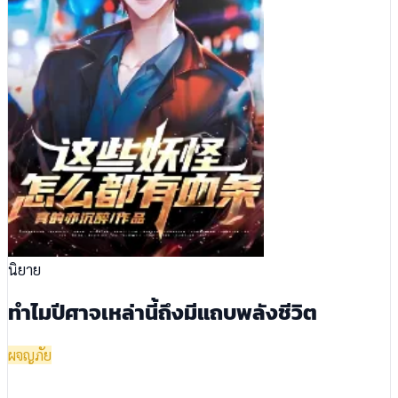
นิยาย
ทำไมปีศาจเหล่านี้ถึงมีแถบพลังชีวิต
ผจญภัย