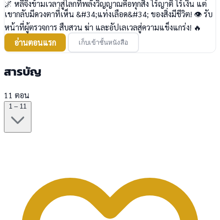
🌌 หลี่จิ้งข้ามเวลาสู่โลกที่พลังวิญญาณคือทุกสิ่ง ไร้ญาติ ไร้เงิน แต่
เขากลับมีดวงตาที่เห็น &#34;แท่งเลือด&#34; ของสิ่งมีชีวิต! 👁️ รับ
หน้าที่ผู้ตรวจการ สืบสวน ฆ่า และอัปเลเวลสู่ความแข็งแกร่ง! 🔥
อ่านตอนแรก
เก็บเข้าชั้นหนังสือ
สารบัญ
11 ตอน
1 – 11