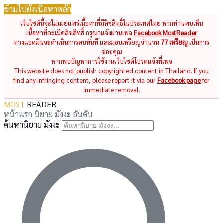
ข้ามไปยังเนื้อหาหลัก
เว็บไซต์นี้จะไม่เผยแพร่เนื้อหาที่มีลิขสิทธิ์ในประเทศไทย หากท่านพบเห็น
เนื้อหาที่ละเมิดลิขสิทธิ์ กรุณาแจ้งผ่านเพจ
Facebook MostReader
ทางแอดมินจะดำเนินการลบทันที และมอบเหรียญจำนวน
77 เหรียญ
เป็นการ
ขอบคุณ
หากพบปัญหาการใช้งานเว็บไซต์โปรดแจ้งที่เพจ
This website does not publish copyrighted content in Thailand. If you
find any infringing content, please report it via our
Facebook page
for
immediate removal.
MOST
READER
หน้าแรก
นิยาย
มังงะ
อันดับ
ค้นหานิยาย มังงะ