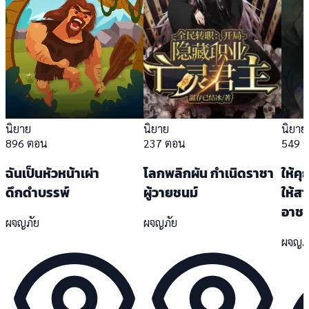
นิยาย
นิยาย
นิยาย
896 ตอน
237 ตอน
549 
ฉันเป็นหัวหน้าเผ่า
โลกพลิกผัน กำเนิดราชา
ให้คุ
ดึกดำบรรพ์
ผู้วายชนม์
ให้ส
อาช
ผจญภัย
ผจญภัย
ผจญภ