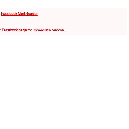
จ
Facebook MostReader
r
Facebook page
for immediate removal.