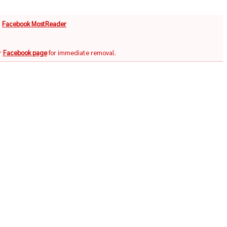
จ
Facebook MostReader
r
Facebook page
for immediate removal.