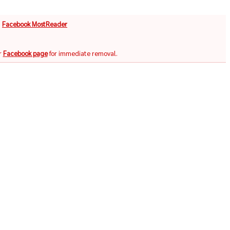
จ
Facebook MostReader
r
Facebook page
for immediate removal.