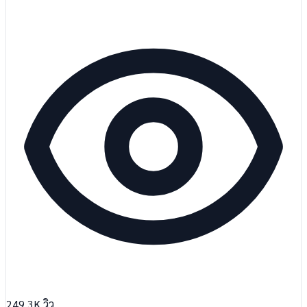
249.3K
วิว