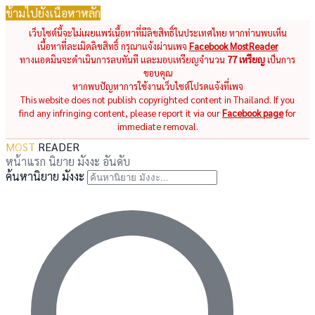
ข้ามไปยังเนื้อหาหลัก
เว็บไซต์นี้จะไม่เผยแพร่เนื้อหาที่มีลิขสิทธิ์ในประเทศไทย หากท่านพบเห็น
เนื้อหาที่ละเมิดลิขสิทธิ์ กรุณาแจ้งผ่านเพจ
Facebook MostReader
ทางแอดมินจะดำเนินการลบทันที และมอบเหรียญจำนวน
77 เหรียญ
เป็นการ
ขอบคุณ
หากพบปัญหาการใช้งานเว็บไซต์โปรดแจ้งที่เพจ
This website does not publish copyrighted content in Thailand. If you
find any infringing content, please report it via our
Facebook page
for
immediate removal.
MOST
READER
หน้าแรก
นิยาย
มังงะ
อันดับ
ค้นหานิยาย มังงะ