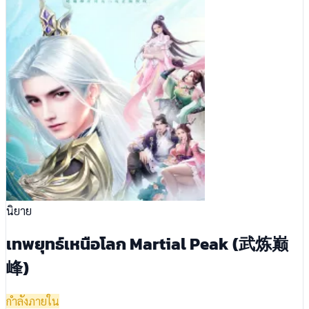
นิยาย
เทพยุทธ์เหนือโลก Martial Peak (武炼巅
峰)
กำลังภายใน