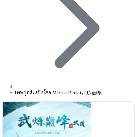
เทพยุทธ์เหนือโลก Martial Peak (武炼巅峰)