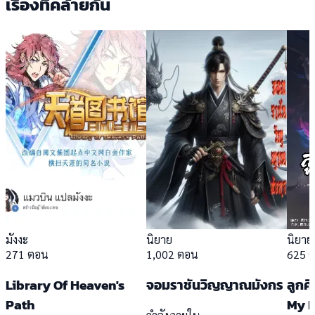
เรื่องที่คล้ายกัน
มังงะ
นิยาย
นิยาย
271 ตอน
1,002 ตอน
625 
Library Of Heaven's
จอมราชันวิญญาณมังกร
ลูกศ
Path
My D