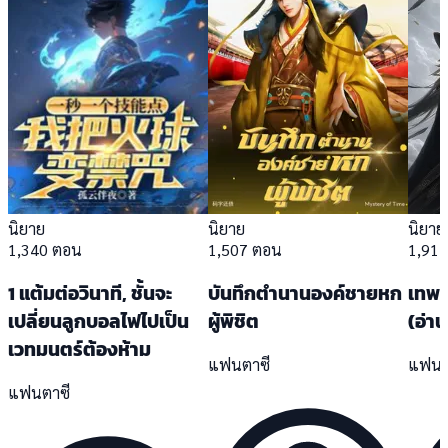
นิยาย
นิยาย
นิยาย
1,340 ตอน
1,507 ตอน
1,91
1 แต้มต่อวินาที, ชั้นจะ
บันทึกตำนานองค์ชายหก
เทพก
เปลี่ยนลูกบอลไฟไปเป็น
ผู้พิชิต
(อ่า
เวทมนตร์ต้องห้าม
แฟนตาซี
แฟนต
แฟนตาซี