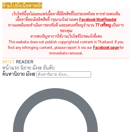
ข้ามไปยังเนื้อหาหลัก
เว็บไซต์นี้จะไม่เผยแพร่เนื้อหาที่มีลิขสิทธิ์ในประเทศไทย หากท่านพบเห็น
เนื้อหาที่ละเมิดลิขสิทธิ์ กรุณาแจ้งผ่านเพจ
Facebook MostReader
ทางแอดมินจะดำเนินการลบทันที และมอบเหรียญจำนวน
77 เหรียญ
เป็นการ
ขอบคุณ
หากพบปัญหาการใช้งานเว็บไซต์โปรดแจ้งที่เพจ
This website does not publish copyrighted content in Thailand. If you
find any infringing content, please report it via our
Facebook page
for
immediate removal.
MOST
READER
หน้าแรก
นิยาย
มังงะ
อันดับ
ค้นหานิยาย มังงะ