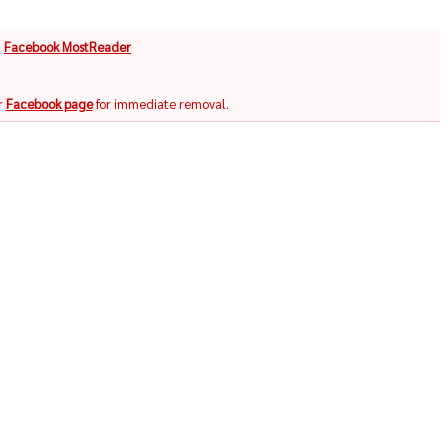
จ
Facebook MostReader
r
Facebook page
for immediate removal.