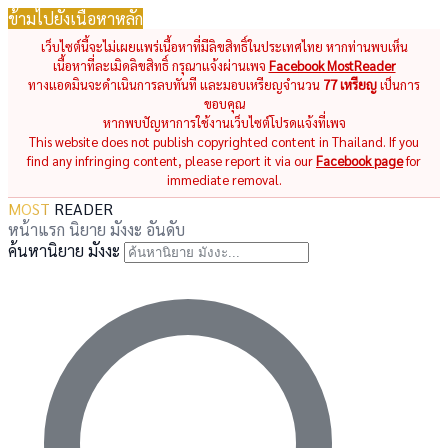
ข้ามไปยังเนื้อหาหลัก
เว็บไซต์นี้จะไม่เผยแพร่เนื้อหาที่มีลิขสิทธิ์ในประเทศไทย หากท่านพบเห็น
เนื้อหาที่ละเมิดลิขสิทธิ์ กรุณาแจ้งผ่านเพจ
Facebook MostReader
ทางแอดมินจะดำเนินการลบทันที และมอบเหรียญจำนวน
77 เหรียญ
เป็นการ
ขอบคุณ
หากพบปัญหาการใช้งานเว็บไซต์โปรดแจ้งที่เพจ
This website does not publish copyrighted content in Thailand. If you
find any infringing content, please report it via our
Facebook page
for
immediate removal.
MOST
READER
หน้าแรก
นิยาย
มังงะ
อันดับ
ค้นหานิยาย มังงะ