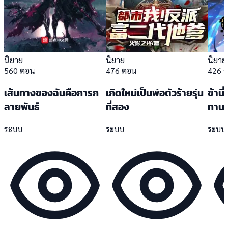
นิยาย
นิยาย
นิยาย
560 ตอน
476 ตอน
426 
เส้นทางของฉันคือการก
เกิดใหม่เป็นพ่อตัวร้ายรุ่น
ข้าน
ลายพันธ์
ที่สอง
ทาน
ระบบ
ระบบ
ระบบ