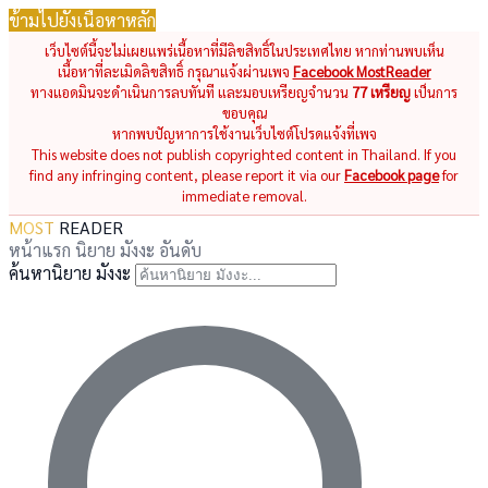
ข้ามไปยังเนื้อหาหลัก
เว็บไซต์นี้จะไม่เผยแพร่เนื้อหาที่มีลิขสิทธิ์ในประเทศไทย หากท่านพบเห็น
เนื้อหาที่ละเมิดลิขสิทธิ์ กรุณาแจ้งผ่านเพจ
Facebook MostReader
ทางแอดมินจะดำเนินการลบทันที และมอบเหรียญจำนวน
77 เหรียญ
เป็นการ
ขอบคุณ
หากพบปัญหาการใช้งานเว็บไซต์โปรดแจ้งที่เพจ
This website does not publish copyrighted content in Thailand. If you
find any infringing content, please report it via our
Facebook page
for
immediate removal.
MOST
READER
หน้าแรก
นิยาย
มังงะ
อันดับ
ค้นหานิยาย มังงะ