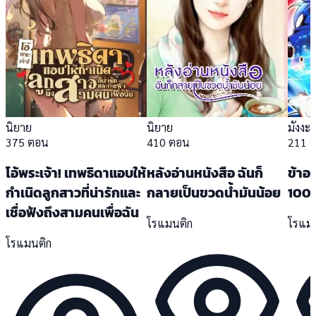
นิยาย
นิยาย
มังงะ
375 ตอน
410 ตอน
211 
โอ้พระเจ้า! เทพธิดาแอบให้
หลังอ่านหนังสือ ฉันก็
ข้าอ
กำเนิดลูกสาวที่น่ารักและ
กลายเป็นขวดน้ำมันน้อย
100,
เชื่อฟังถึงสามคนเพื่อฉัน
โรแมนติก
โรแม
โรแมนติก