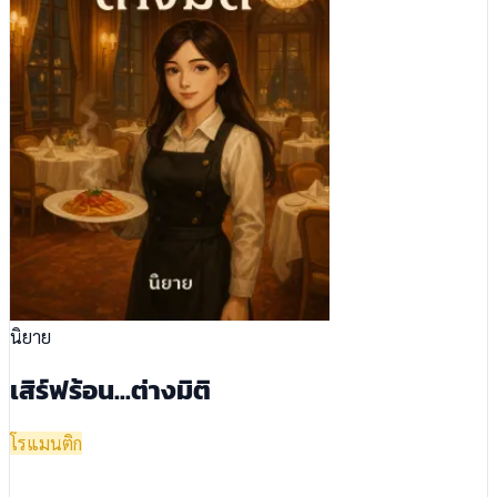
นิยาย
เสิร์ฟร้อน...ต่างมิติ
โรแมนติก