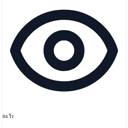
84
วิว