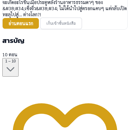
จะเกิดอะไรขึ้นเมื่อประตูหลังร้านอาหารธรรมดาๆ ของ
&#38;#34;เซิ่งจิ่ว&#38;#34; ไม่ได้นำไปสู่ตรอกแคบๆ แต่กลับเปิด
ทะลุไปสู่... ต่างโลก?!
อ่านตอนแรก
เก็บเข้าชั้นหนังสือ
สารบัญ
10 ตอน
1 – 10