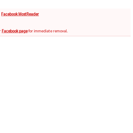
จ
Facebook MostReader
r
Facebook page
for immediate removal.