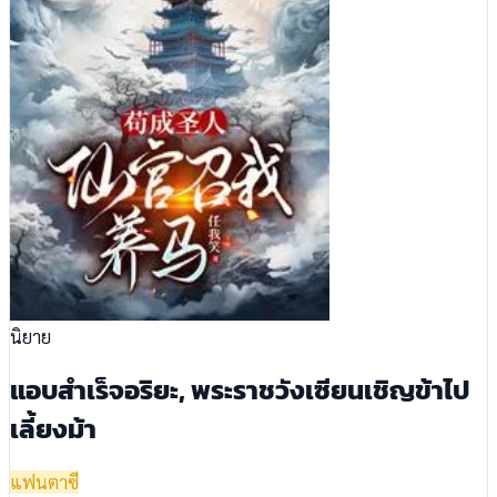
นิยาย
แอบสำเร็จอริยะ, พระราชวังเซียนเชิญข้าไป
เลี้ยงม้า
แฟนตาซี