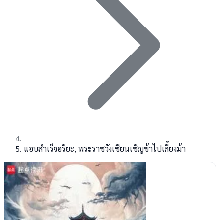
แอบสำเร็จอริยะ, พระราชวังเซียนเชิญข้าไปเลี้ยงม้า