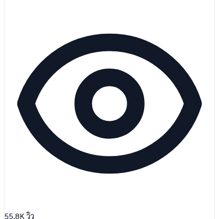
55.8K
วิว