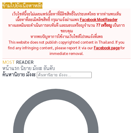
ข้ามไปยังเนื้อหาหลัก
เว็บไซต์นี้จะไม่เผยแพร่เนื้อหาที่มีลิขสิทธิ์ในประเทศไทย หากท่านพบเห็น
เนื้อหาที่ละเมิดลิขสิทธิ์ กรุณาแจ้งผ่านเพจ
Facebook MostReader
ทางแอดมินจะดำเนินการลบทันที และมอบเหรียญจำนวน
77 เหรียญ
เป็นการ
ขอบคุณ
หากพบปัญหาการใช้งานเว็บไซต์โปรดแจ้งที่เพจ
This website does not publish copyrighted content in Thailand. If you
find any infringing content, please report it via our
Facebook page
for
immediate removal.
MOST
READER
หน้าแรก
นิยาย
มังงะ
อันดับ
ค้นหานิยาย มังงะ