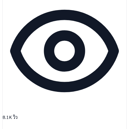
8.1K
วิว