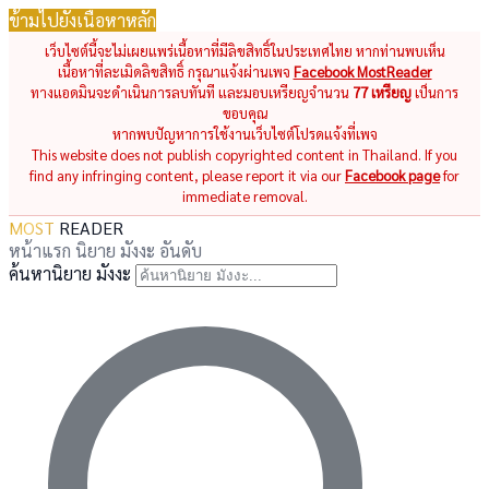
ข้ามไปยังเนื้อหาหลัก
เว็บไซต์นี้จะไม่เผยแพร่เนื้อหาที่มีลิขสิทธิ์ในประเทศไทย หากท่านพบเห็น
เนื้อหาที่ละเมิดลิขสิทธิ์ กรุณาแจ้งผ่านเพจ
Facebook MostReader
ทางแอดมินจะดำเนินการลบทันที และมอบเหรียญจำนวน
77 เหรียญ
เป็นการ
ขอบคุณ
หากพบปัญหาการใช้งานเว็บไซต์โปรดแจ้งที่เพจ
This website does not publish copyrighted content in Thailand. If you
find any infringing content, please report it via our
Facebook page
for
immediate removal.
MOST
READER
หน้าแรก
นิยาย
มังงะ
อันดับ
ค้นหานิยาย มังงะ