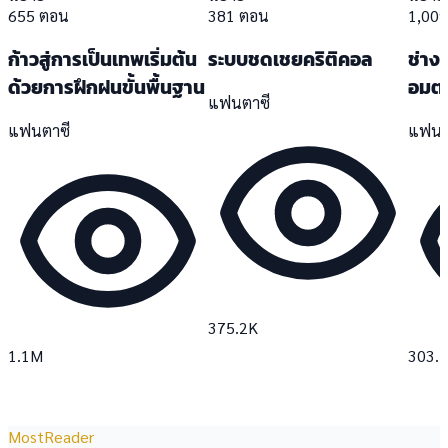
655 ตอน
381 ตอน
1,00
ก้าวสู่การเป็นเทพเริ่มต้น
ระบบชดเชยคริติคอล
ช่าง
ด้วยการฝึกฝนขั้นพื้นฐาน
อมต
แฟนตาซี
แฟนตาซี
แฟนต
375.2K
1.1M
303.
MostReader