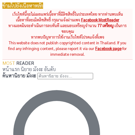
ข้ามไปยังเนื้อหาหลัก
เว็บไซต์นี้จะไม่เผยแพร่เนื้อหาที่มีลิขสิทธิ์ในประเทศไทย หากท่านพบเห็น
เนื้อหาที่ละเมิดลิขสิทธิ์ กรุณาแจ้งผ่านเพจ
Facebook MostReader
ทางแอดมินจะดำเนินการลบทันที และมอบเหรียญจำนวน
77 เหรียญ
เป็นการ
ขอบคุณ
หากพบปัญหาการใช้งานเว็บไซต์โปรดแจ้งที่เพจ
This website does not publish copyrighted content in Thailand. If you
find any infringing content, please report it via our
Facebook page
for
immediate removal.
MOST
READER
หน้าแรก
นิยาย
มังงะ
อันดับ
ค้นหานิยาย มังงะ