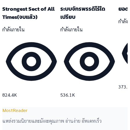
Strongest Sect of All
ระบบจักรพรรดิไร้ใด
ยอดอ
Times(จบแล้ว)
เปรียบ
กำลัง
กำลังภายใน
กำลังภายใน
373.
824.4K
536.1K
MostReader
แหล่งรวมนิยายและมังงะคุณภาพ อ่านง่าย อัพเดทเร็ว