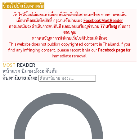
ข้ามไปยังเนื้อหาหลัก
เว็บไซต์นี้จะไม่เผยแพร่เนื้อหาที่มีลิขสิทธิ์ในประเทศไทย หากท่านพบเห็น
เนื้อหาที่ละเมิดลิขสิทธิ์ กรุณาแจ้งผ่านเพจ
Facebook MostReader
ทางแอดมินจะดำเนินการลบทันที และมอบเหรียญจำนวน
77 เหรียญ
เป็นการ
ขอบคุณ
หากพบปัญหาการใช้งานเว็บไซต์โปรดแจ้งที่เพจ
This website does not publish copyrighted content in Thailand. If you
find any infringing content, please report it via our
Facebook page
for
immediate removal.
MOST
READER
หน้าแรก
นิยาย
มังงะ
อันดับ
ค้นหานิยาย มังงะ