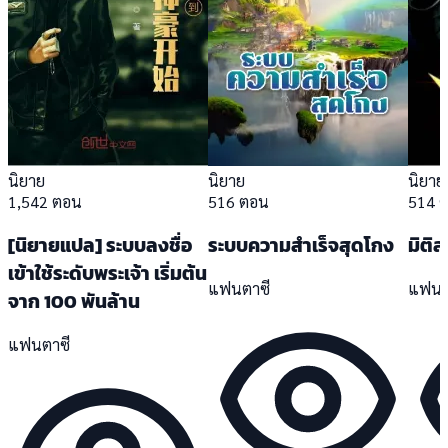
นิยาย
นิยาย
นิยาย
1,542 ตอน
516 ตอน
514 
[นิยายแปล] ระบบลงชื่อ
ระบบความสำเร็จสุดโกง
มิติล
เข้าใช้ระดับพระเจ้า เริ่มต้น
แฟนตาซี
แฟนต
จาก 100 พันล้าน
แฟนตาซี