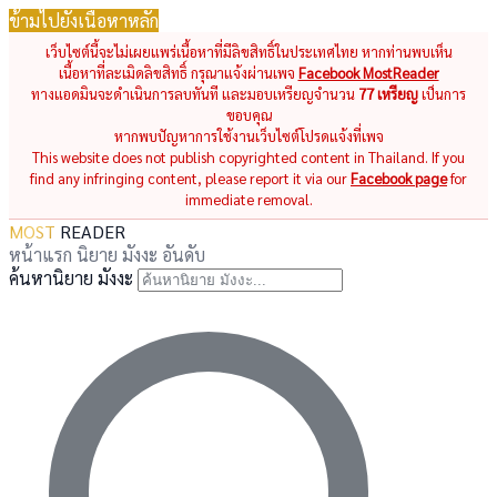
ข้ามไปยังเนื้อหาหลัก
เว็บไซต์นี้จะไม่เผยแพร่เนื้อหาที่มีลิขสิทธิ์ในประเทศไทย หากท่านพบเห็น
เนื้อหาที่ละเมิดลิขสิทธิ์ กรุณาแจ้งผ่านเพจ
Facebook MostReader
ทางแอดมินจะดำเนินการลบทันที และมอบเหรียญจำนวน
77 เหรียญ
เป็นการ
ขอบคุณ
หากพบปัญหาการใช้งานเว็บไซต์โปรดแจ้งที่เพจ
This website does not publish copyrighted content in Thailand. If you
find any infringing content, please report it via our
Facebook page
for
immediate removal.
MOST
READER
หน้าแรก
นิยาย
มังงะ
อันดับ
ค้นหานิยาย มังงะ