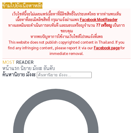
ข้ามไปยังเนื้อหาหลัก
เว็บไซต์นี้จะไม่เผยแพร่เนื้อหาที่มีลิขสิทธิ์ในประเทศไทย หากท่านพบเห็น
เนื้อหาที่ละเมิดลิขสิทธิ์ กรุณาแจ้งผ่านเพจ
Facebook MostReader
ทางแอดมินจะดำเนินการลบทันที และมอบเหรียญจำนวน
77 เหรียญ
เป็นการ
ขอบคุณ
หากพบปัญหาการใช้งานเว็บไซต์โปรดแจ้งที่เพจ
This website does not publish copyrighted content in Thailand. If you
find any infringing content, please report it via our
Facebook page
for
immediate removal.
MOST
READER
หน้าแรก
นิยาย
มังงะ
อันดับ
ค้นหานิยาย มังงะ