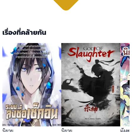
เรื่องที่คล้ายกัน
นิยาย
นิยาย
มังงะ