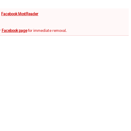
จ
Facebook MostReader
r
Facebook page
for immediate removal.