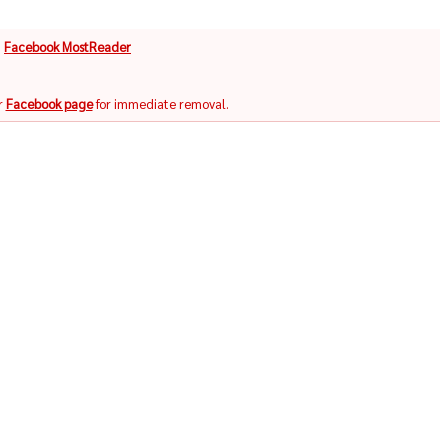
จ
Facebook MostReader
r
Facebook page
for immediate removal.