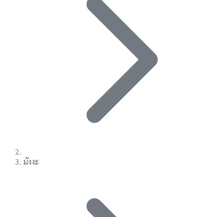
มังงะ