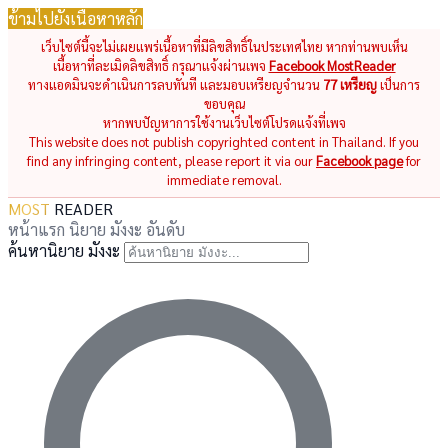
ข้ามไปยังเนื้อหาหลัก
เว็บไซต์นี้จะไม่เผยแพร่เนื้อหาที่มีลิขสิทธิ์ในประเทศไทย หากท่านพบเห็น
เนื้อหาที่ละเมิดลิขสิทธิ์ กรุณาแจ้งผ่านเพจ
Facebook MostReader
ทางแอดมินจะดำเนินการลบทันที และมอบเหรียญจำนวน
77 เหรียญ
เป็นการ
ขอบคุณ
หากพบปัญหาการใช้งานเว็บไซต์โปรดแจ้งที่เพจ
This website does not publish copyrighted content in Thailand. If you
find any infringing content, please report it via our
Facebook page
for
immediate removal.
MOST
READER
หน้าแรก
นิยาย
มังงะ
อันดับ
ค้นหานิยาย มังงะ