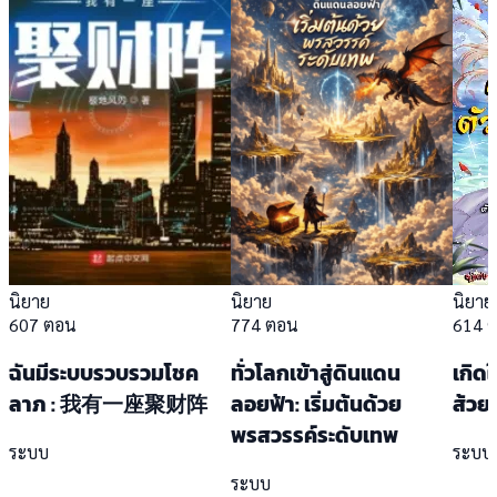
นิยาย
นิยาย
นิยาย
607 ตอน
774 ตอน
614 
ฉันมีระบบรวบรวมโชค
ทั่วโลกเข้าสู่ดินแดน
เกิดใ
ลาภ : 我有一座聚财阵
ลอยฟ้า: เริ่มต้นด้วย
ส้วย
พรสวรรค์ระดับเทพ
ระบบ
ระบบ
ระบบ