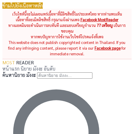
ข้ามไปยังเนื้อหาหลัก
เว็บไซต์นี้จะไม่เผยแพร่เนื้อหาที่มีลิขสิทธิ์ในประเทศไทย หากท่านพบเห็น
เนื้อหาที่ละเมิดลิขสิทธิ์ กรุณาแจ้งผ่านเพจ
Facebook MostReader
ทางแอดมินจะดำเนินการลบทันที และมอบเหรียญจำนวน
77 เหรียญ
เป็นการ
ขอบคุณ
หากพบปัญหาการใช้งานเว็บไซต์โปรดแจ้งที่เพจ
This website does not publish copyrighted content in Thailand. If you
find any infringing content, please report it via our
Facebook page
for
immediate removal.
MOST
READER
หน้าแรก
นิยาย
มังงะ
อันดับ
ค้นหานิยาย มังงะ