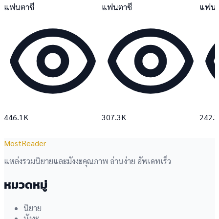
แฟนตาซี
แฟนตาซี
แฟนต
446.1K
307.3K
242.
MostReader
แหล่งรวมนิยายและมังงะคุณภาพ อ่านง่าย อัพเดทเร็ว
หมวดหมู่
นิยาย
มังงะ