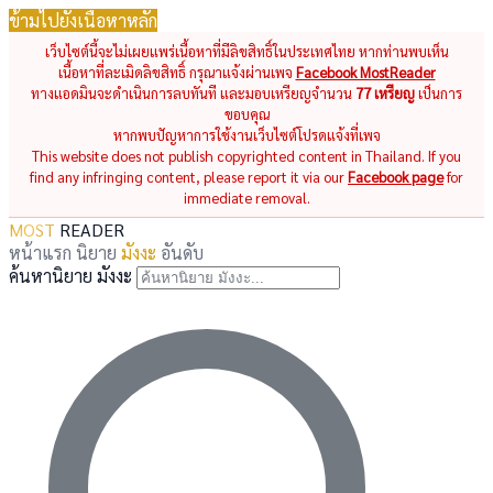
ข้ามไปยังเนื้อหาหลัก
เว็บไซต์นี้จะไม่เผยแพร่เนื้อหาที่มีลิขสิทธิ์ในประเทศไทย หากท่านพบเห็น
เนื้อหาที่ละเมิดลิขสิทธิ์ กรุณาแจ้งผ่านเพจ
Facebook MostReader
ทางแอดมินจะดำเนินการลบทันที และมอบเหรียญจำนวน
77 เหรียญ
เป็นการ
ขอบคุณ
หากพบปัญหาการใช้งานเว็บไซต์โปรดแจ้งที่เพจ
This website does not publish copyrighted content in Thailand. If you
find any infringing content, please report it via our
Facebook page
for
immediate removal.
MOST
READER
หน้าแรก
นิยาย
มังงะ
อันดับ
ค้นหานิยาย มังงะ