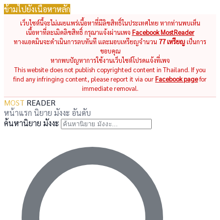
ข้ามไปยังเนื้อหาหลัก
เว็บไซต์นี้จะไม่เผยแพร่เนื้อหาที่มีลิขสิทธิ์ในประเทศไทย หากท่านพบเห็น
เนื้อหาที่ละเมิดลิขสิทธิ์ กรุณาแจ้งผ่านเพจ
Facebook MostReader
ทางแอดมินจะดำเนินการลบทันที และมอบเหรียญจำนวน
77 เหรียญ
เป็นการ
ขอบคุณ
หากพบปัญหาการใช้งานเว็บไซต์โปรดแจ้งที่เพจ
This website does not publish copyrighted content in Thailand. If you
find any infringing content, please report it via our
Facebook page
for
immediate removal.
MOST
READER
หน้าแรก
นิยาย
มังงะ
อันดับ
ค้นหานิยาย มังงะ