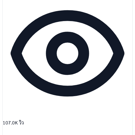
107.0K
วิว