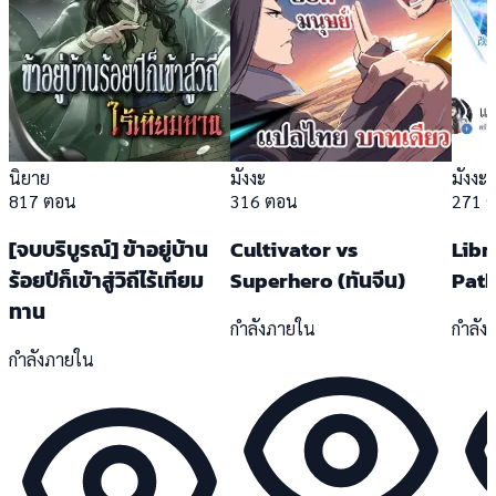
นิยาย
มังงะ
มังงะ
817 ตอน
316 ตอน
271 
[จบบริบูรณ์] ข้าอยู่บ้าน
Cultivator vs
Libr
ร้อยปีก็เข้าสู่วิถีไร้เทียม
Superhero (ทันจีน)
Pat
ทาน
กำลังภายใน
กำลัง
กำลังภายใน