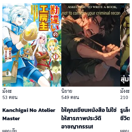
มังงะ
นิยาย
มังงะ
53 ตอน
549 ตอน
210 
Kanchigai No Atelier
ให้คุณเขียนหนังสือ ไม่ใช่
รูเล็
Master
ให้สารภาพประวัติ
ชีวิ
อาชญากรรม!
ผจญภัย
ผจญภ