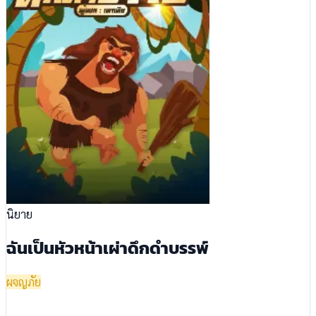
นิยาย
ฉันเป็นหัวหน้าเผ่าดึกดำบรรพ์
ผจญภัย