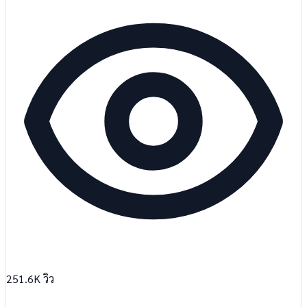
251.6K
วิว