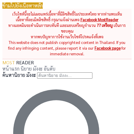
ข้ามไปยังเนื้อหาหลัก
เว็บไซต์นี้จะไม่เผยแพร่เนื้อหาที่มีลิขสิทธิ์ในประเทศไทย หากท่านพบเห็น
เนื้อหาที่ละเมิดลิขสิทธิ์ กรุณาแจ้งผ่านเพจ
Facebook MostReader
ทางแอดมินจะดำเนินการลบทันที และมอบเหรียญจำนวน
77 เหรียญ
เป็นการ
ขอบคุณ
หากพบปัญหาการใช้งานเว็บไซต์โปรดแจ้งที่เพจ
This website does not publish copyrighted content in Thailand. If you
find any infringing content, please report it via our
Facebook page
for
immediate removal.
MOST
READER
หน้าแรก
นิยาย
มังงะ
อันดับ
ค้นหานิยาย มังงะ