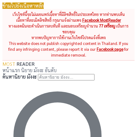
ข้ามไปยังเนื้อหาหลัก
เว็บไซต์นี้จะไม่เผยแพร่เนื้อหาที่มีลิขสิทธิ์ในประเทศไทย หากท่านพบเห็น
เนื้อหาที่ละเมิดลิขสิทธิ์ กรุณาแจ้งผ่านเพจ
Facebook MostReader
ทางแอดมินจะดำเนินการลบทันที และมอบเหรียญจำนวน
77 เหรียญ
เป็นการ
ขอบคุณ
หากพบปัญหาการใช้งานเว็บไซต์โปรดแจ้งที่เพจ
This website does not publish copyrighted content in Thailand. If you
find any infringing content, please report it via our
Facebook page
for
immediate removal.
MOST
READER
หน้าแรก
นิยาย
มังงะ
อันดับ
ค้นหานิยาย มังงะ