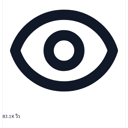
83.1K
วิว