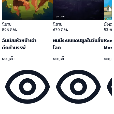
นิยาย
นิยาย
มังงะ
896 ตอน
670 ตอน
53 ต
ฉันเป็นหัวหน้าเผ่า
ผมมีระบบแคปซูลในวันสิ้น
Kanc
ดึกดำบรรพ์
โลก
Mast
ผจญภัย
ผจญภัย
ผจญภ