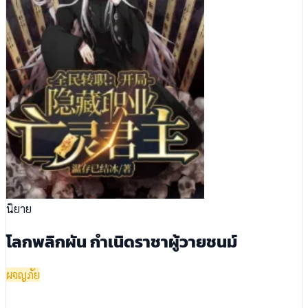
นิยาย
โลกพลิกผัน กำเนิดราชาผู้วายชนม์
ผจญภัย