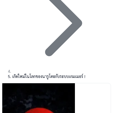
เกิดใหม่ในโลกของนารูโตะกับระบบเกมเมอร์ !