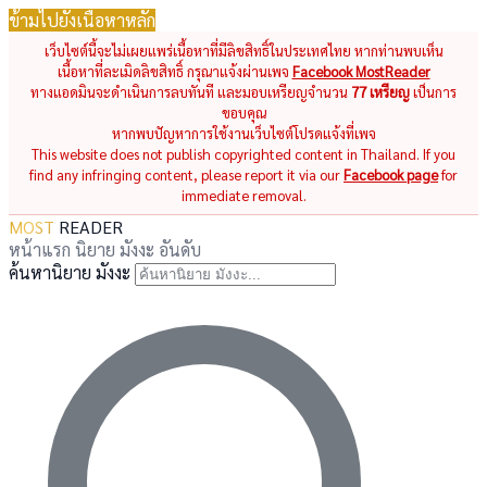
ข้ามไปยังเนื้อหาหลัก
เว็บไซต์นี้จะไม่เผยแพร่เนื้อหาที่มีลิขสิทธิ์ในประเทศไทย หากท่านพบเห็น
เนื้อหาที่ละเมิดลิขสิทธิ์ กรุณาแจ้งผ่านเพจ
Facebook MostReader
ทางแอดมินจะดำเนินการลบทันที และมอบเหรียญจำนวน
77 เหรียญ
เป็นการ
ขอบคุณ
หากพบปัญหาการใช้งานเว็บไซต์โปรดแจ้งที่เพจ
This website does not publish copyrighted content in Thailand. If you
find any infringing content, please report it via our
Facebook page
for
immediate removal.
MOST
READER
หน้าแรก
นิยาย
มังงะ
อันดับ
ค้นหานิยาย มังงะ