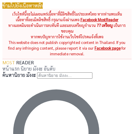
ข้ามไปยังเนื้อหาหลัก
เว็บไซต์นี้จะไม่เผยแพร่เนื้อหาที่มีลิขสิทธิ์ในประเทศไทย หากท่านพบเห็น
เนื้อหาที่ละเมิดลิขสิทธิ์ กรุณาแจ้งผ่านเพจ
Facebook MostReader
ทางแอดมินจะดำเนินการลบทันที และมอบเหรียญจำนวน
77 เหรียญ
เป็นการ
ขอบคุณ
หากพบปัญหาการใช้งานเว็บไซต์โปรดแจ้งที่เพจ
This website does not publish copyrighted content in Thailand. If you
find any infringing content, please report it via our
Facebook page
for
immediate removal.
MOST
READER
หน้าแรก
นิยาย
มังงะ
อันดับ
ค้นหานิยาย มังงะ