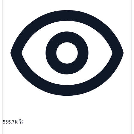
535.7K
วิว