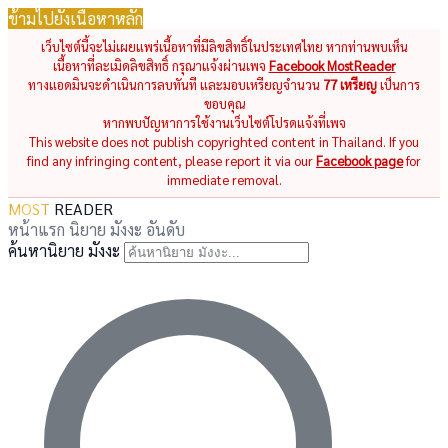
ข้ามไปยังเนื้อหาหลัก
เว็บไซต์นี้จะไม่เผยแพร่เนื้อหาที่มีลิขสิทธิ์ในประเทศไทย หากท่านพบเห็น
เนื้อหาที่ละเมิดลิขสิทธิ์ กรุณาแจ้งผ่านเพจ
Facebook MostReader
ทางแอดมินจะดำเนินการลบทันที และมอบเหรียญจำนวน
77 เหรียญ
เป็นการ
ขอบคุณ
หากพบปัญหาการใช้งานเว็บไซต์โปรดแจ้งที่เพจ
This website does not publish copyrighted content in Thailand. If you
find any infringing content, please report it via our
Facebook page
for
immediate removal.
MOST
READER
หน้าแรก
นิยาย
มังงะ
อันดับ
ค้นหานิยาย มังงะ