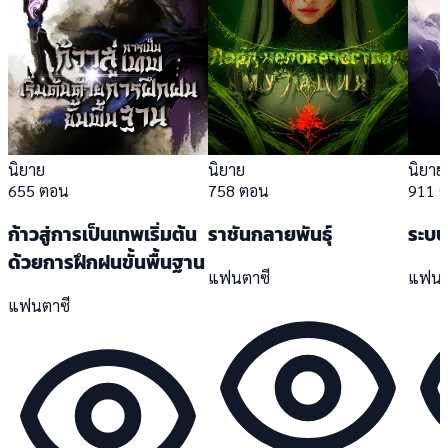
นิยาย
นิยาย
นิยาย
655 ตอน
758 ตอน
911 
ก้าวสู่การเป็นเทพเริ่มต้น
ราชันกลายพันธุ์
ระบบ
ด้วยการฝึกฝนขั้นพื้นฐาน
แฟนตาซี
แฟนต
แฟนตาซี