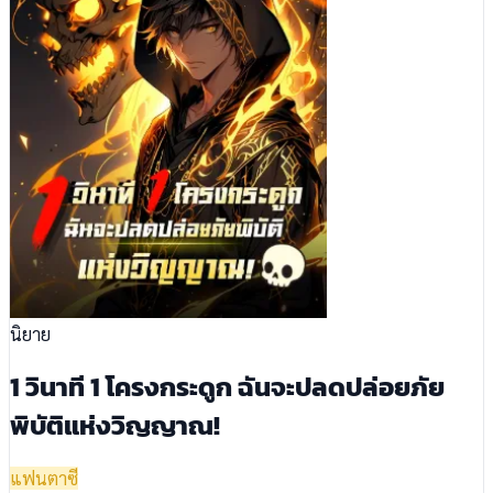
นิยาย
1 วินาที 1 โครงกระดูก ฉันจะปลดปล่อยภัย
พิบัติแห่งวิญญาณ!
แฟนตาซี