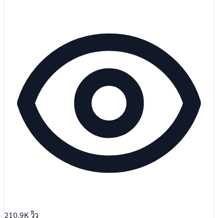
210.9K
วิว