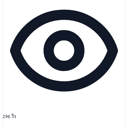
296
วิว