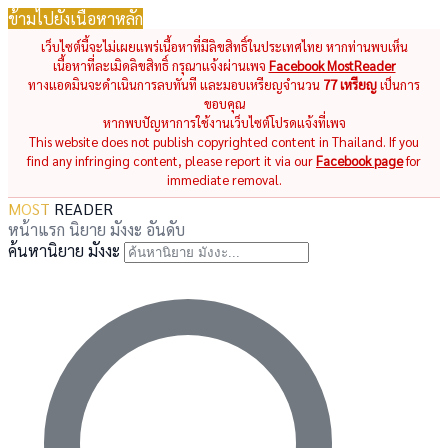
ข้ามไปยังเนื้อหาหลัก
เว็บไซต์นี้จะไม่เผยแพร่เนื้อหาที่มีลิขสิทธิ์ในประเทศไทย หากท่านพบเห็น
เนื้อหาที่ละเมิดลิขสิทธิ์ กรุณาแจ้งผ่านเพจ
Facebook MostReader
ทางแอดมินจะดำเนินการลบทันที และมอบเหรียญจำนวน
77 เหรียญ
เป็นการ
ขอบคุณ
หากพบปัญหาการใช้งานเว็บไซต์โปรดแจ้งที่เพจ
This website does not publish copyrighted content in Thailand. If you
find any infringing content, please report it via our
Facebook page
for
immediate removal.
MOST
READER
หน้าแรก
นิยาย
มังงะ
อันดับ
ค้นหานิยาย มังงะ