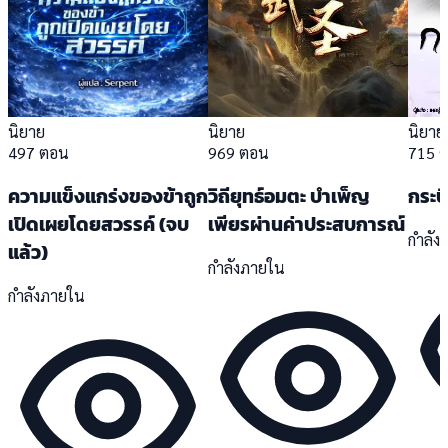
นิยาย
นิยาย
นิยาย
497 ตอน
969 ตอน
715 
ความแข็งแกร่งของข้าถูก
วิถียุทธ์อมตะ บำเพ็ญ
กระบี
เปิดเผยโดยสวรรค์ (จบ
เพียรผ่านค่าประสบการณ์
กำลัง
แล้ว)
กำลังภายใน
กำลังภายใน