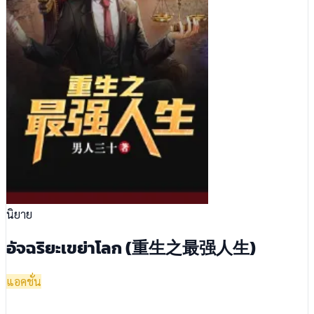
นิยาย
อัจฉริยะเขย่าโลก (重生之最强人生)
แอคชั่น