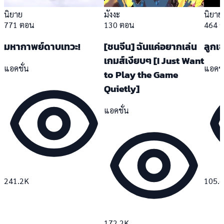
นิยาย
มังงะ
นิยาย
771 ตอน
130 ตอน
464 
มหากาพย์ดาบเทวะ!
[ชนจีน] ฉันแค่อยากเล่น
ลูกเ
เกมส์เงียบๆ [I Just Want
แอคชั่น
แอคชั
to Play the Game
Quietly]
แอคชั่น
241.2K
105.
172.2K