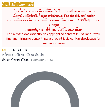
ข้ามไปยังเนื้อหาหลัก
เว็บไซต์นี้จะไม่เผยแพร่เนื้อหาที่มีลิขสิทธิ์ในประเทศไทย หากท่านพบเห็น
เนื้อหาที่ละเมิดลิขสิทธิ์ กรุณาแจ้งผ่านเพจ
Facebook MostReader
ทางแอดมินจะดำเนินการลบทันที และมอบเหรียญจำนวน
77 เหรียญ
เป็นการ
ขอบคุณ
หากพบปัญหาการใช้งานเว็บไซต์โปรดแจ้งที่เพจ
This website does not publish copyrighted content in Thailand. If you
find any infringing content, please report it via our
Facebook page
for
immediate removal.
MOST
READER
หน้าแรก
นิยาย
มังงะ
อันดับ
ค้นหานิยาย มังงะ