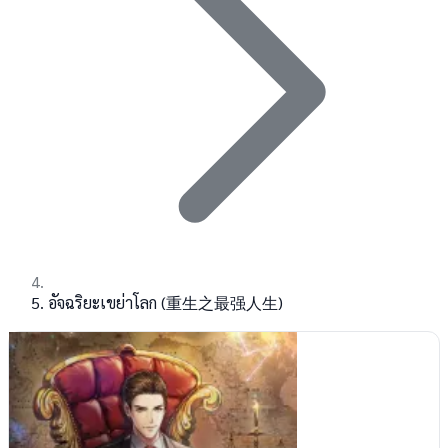
อัจฉริยะเขย่าโลก (重生之最强人生)