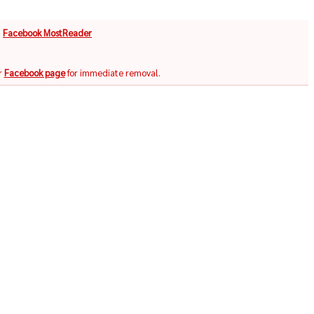
จ
Facebook MostReader
r
Facebook page
for immediate removal.