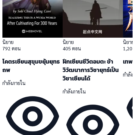
นิยาย
นิยาย
นิยาย
792 ตอน
405 ตอน
1,20
โคตรเซียนสุขุมขยุ้มยุทธ
ฝึกเซียนชีวิตอมตะ ข้า
เทพย
ถพ
วิวัฒนาการวิชายุทธ์เป็น
กำลัง
วิชาเซียนได้
กำลังภายใน
กำลังภายใน