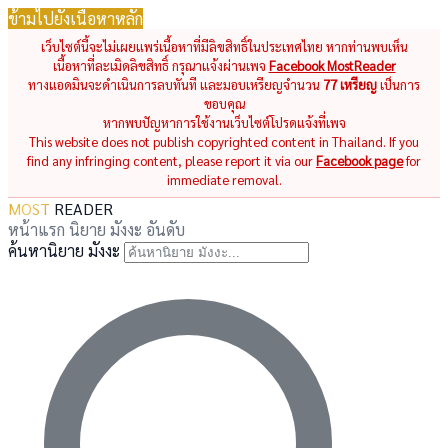
ข้ามไปยังเนื้อหาหลัก
เว็บไซต์นี้จะไม่เผยแพร่เนื้อหาที่มีลิขสิทธิ์ในประเทศไทย หากท่านพบเห็น
เนื้อหาที่ละเมิดลิขสิทธิ์ กรุณาแจ้งผ่านเพจ
Facebook MostReader
ทางแอดมินจะดำเนินการลบทันที และมอบเหรียญจำนวน
77 เหรียญ
เป็นการ
ขอบคุณ
หากพบปัญหาการใช้งานเว็บไซต์โปรดแจ้งที่เพจ
This website does not publish copyrighted content in Thailand. If you
find any infringing content, please report it via our
Facebook page
for
immediate removal.
MOST
READER
หน้าแรก
นิยาย
มังงะ
อันดับ
ค้นหานิยาย มังงะ