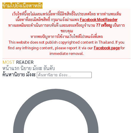
ข้ามไปยังเนื้อหาหลัก
เว็บไซต์นี้จะไม่เผยแพร่เนื้อหาที่มีลิขสิทธิ์ในประเทศไทย หากท่านพบเห็น
เนื้อหาที่ละเมิดลิขสิทธิ์ กรุณาแจ้งผ่านเพจ
Facebook MostReader
ทางแอดมินจะดำเนินการลบทันที และมอบเหรียญจำนวน
77 เหรียญ
เป็นการ
ขอบคุณ
หากพบปัญหาการใช้งานเว็บไซต์โปรดแจ้งที่เพจ
This website does not publish copyrighted content in Thailand. If you
find any infringing content, please report it via our
Facebook page
for
immediate removal.
MOST
READER
หน้าแรก
นิยาย
มังงะ
อันดับ
ค้นหานิยาย มังงะ