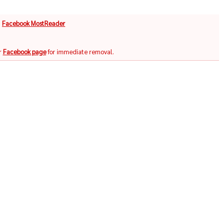
จ
Facebook MostReader
r
Facebook page
for immediate removal.