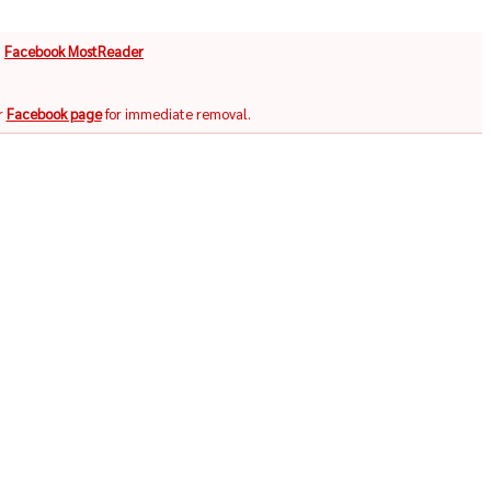
จ
Facebook MostReader
r
Facebook page
for immediate removal.