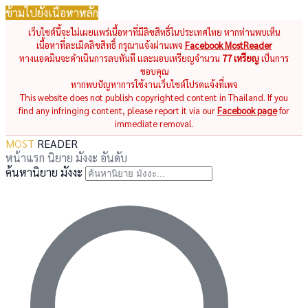
ข้ามไปยังเนื้อหาหลัก
เว็บไซต์นี้จะไม่เผยแพร่เนื้อหาที่มีลิขสิทธิ์ในประเทศไทย หากท่านพบเห็น
เนื้อหาที่ละเมิดลิขสิทธิ์ กรุณาแจ้งผ่านเพจ
Facebook MostReader
ทางแอดมินจะดำเนินการลบทันที และมอบเหรียญจำนวน
77 เหรียญ
เป็นการ
ขอบคุณ
หากพบปัญหาการใช้งานเว็บไซต์โปรดแจ้งที่เพจ
This website does not publish copyrighted content in Thailand. If you
find any infringing content, please report it via our
Facebook page
for
immediate removal.
MOST
READER
หน้าแรก
นิยาย
มังงะ
อันดับ
ค้นหานิยาย มังงะ