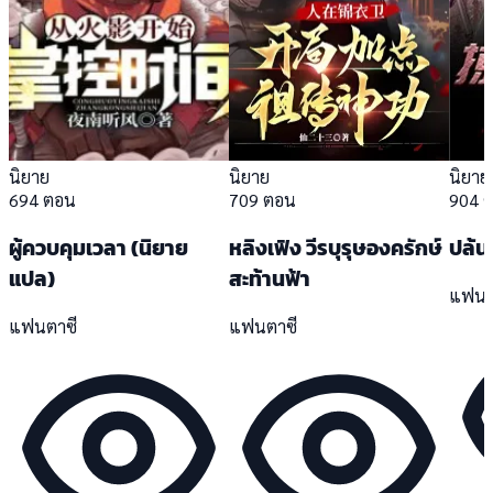
นิยาย
นิยาย
นิยาย
694 ตอน
709 ตอน
904 
ผู้ควบคุมเวลา (นิยาย
หลิงเฟิง วีรบุรุษองครักษ์
ปล้น
แปล)
สะท้านฟ้า
แฟนต
แฟนตาซี
แฟนตาซี