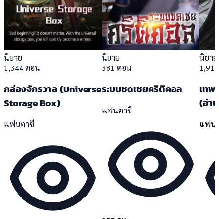
นิยาย
นิยาย
นิยาย
1,344 ตอน
381 ตอน
1,91
กล่องจักรวาล (Universe
ระบบชดเชยคริติคอล
เทพก
Storage Box)
(อ่า
แฟนตาซี
แฟนตาซี
แฟนต