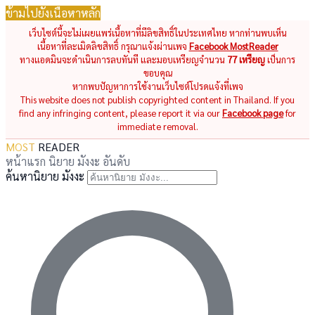
ข้ามไปยังเนื้อหาหลัก
เว็บไซต์นี้จะไม่เผยแพร่เนื้อหาที่มีลิขสิทธิ์ในประเทศไทย หากท่านพบเห็น
เนื้อหาที่ละเมิดลิขสิทธิ์ กรุณาแจ้งผ่านเพจ
Facebook MostReader
ทางแอดมินจะดำเนินการลบทันที และมอบเหรียญจำนวน
77 เหรียญ
เป็นการ
ขอบคุณ
หากพบปัญหาการใช้งานเว็บไซต์โปรดแจ้งที่เพจ
This website does not publish copyrighted content in Thailand. If you
find any infringing content, please report it via our
Facebook page
for
immediate removal.
MOST
READER
หน้าแรก
นิยาย
มังงะ
อันดับ
ค้นหานิยาย มังงะ