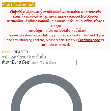
ข้ามไปยังเนื้อหาหลัก
เว็บไซต์นี้จะไม่เผยแพร่เนื้อหาที่มีลิขสิทธิ์ในประเทศไทย หากท่านพบเห็น
เนื้อหาที่ละเมิดลิขสิทธิ์ กรุณาแจ้งผ่านเพจ
Facebook MostReader
ทางแอดมินจะดำเนินการลบทันที และมอบเหรียญจำนวน
77 เหรียญ
เป็นการ
ขอบคุณ
หากพบปัญหาการใช้งานเว็บไซต์โปรดแจ้งที่เพจ
This website does not publish copyrighted content in Thailand. If you
find any infringing content, please report it via our
Facebook page
for
immediate removal.
MOST
READER
หน้าแรก
นิยาย
มังงะ
อันดับ
ค้นหานิยาย มังงะ