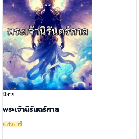
นิยาย
พระเจ้านิรันดร์กาล
แฟนตาซี