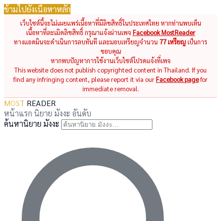
ข้ามไปยังเนื้อหาหลัก
เว็บไซต์นี้จะไม่เผยแพร่เนื้อหาที่มีลิขสิทธิ์ในประเทศไทย หากท่านพบเห็น
เนื้อหาที่ละเมิดลิขสิทธิ์ กรุณาแจ้งผ่านเพจ
Facebook MostReader
ทางแอดมินจะดำเนินการลบทันที และมอบเหรียญจำนวน
77 เหรียญ
เป็นการ
ขอบคุณ
หากพบปัญหาการใช้งานเว็บไซต์โปรดแจ้งที่เพจ
This website does not publish copyrighted content in Thailand. If you
find any infringing content, please report it via our
Facebook page
for
immediate removal.
MOST
READER
หน้าแรก
นิยาย
มังงะ
อันดับ
ค้นหานิยาย มังงะ