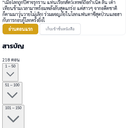
"เมื่อโลกถูกปีศาจรุกราน แท่นเรียกสัตว์เทพก็ถือกำเนิด ลิน เต้า
เทียนข้ามเวลามาพร้อมพลังลับสุดแกร่ง! แต่สาวๆ จากอดีตชาติ
ก็ตามมาวุ่นวายไม่เลิก! ร่วมผจญภัยในโลกแฟนตาซีสุดป่วนและฮา
กับการกอบกู้โลกครั้งยิ่งใ
อ่านตอนแรก
เก็บเข้าชั้นหนังสือ
สารบัญ
218 ตอน
1 – 50
51 – 100
101 – 150