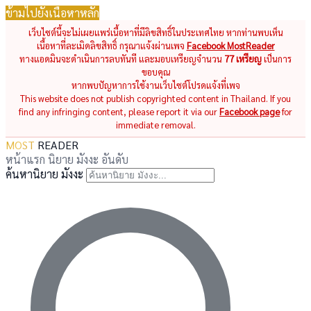
ข้ามไปยังเนื้อหาหลัก
เว็บไซต์นี้จะไม่เผยแพร่เนื้อหาที่มีลิขสิทธิ์ในประเทศไทย หากท่านพบเห็น
เนื้อหาที่ละเมิดลิขสิทธิ์ กรุณาแจ้งผ่านเพจ
Facebook MostReader
ทางแอดมินจะดำเนินการลบทันที และมอบเหรียญจำนวน
77 เหรียญ
เป็นการ
ขอบคุณ
หากพบปัญหาการใช้งานเว็บไซต์โปรดแจ้งที่เพจ
This website does not publish copyrighted content in Thailand. If you
find any infringing content, please report it via our
Facebook page
for
immediate removal.
MOST
READER
หน้าแรก
นิยาย
มังงะ
อันดับ
ค้นหานิยาย มังงะ