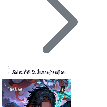
เกิดใหม่ทั้งที ฉันนี่แหละผู้กอบกู้โลก!