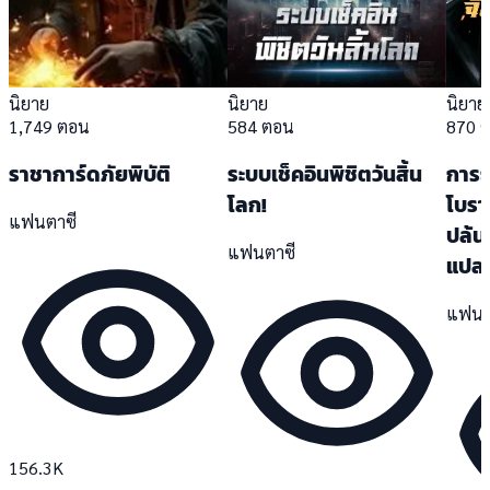
นิยาย
นิยาย
นิยาย
1,749 ตอน
584 ตอน
870 
ราชาการ์ดภัยพิบัติ
ระบบเช็คอินพิชิตวันสิ้น
การ
โลก!
โบราณ
แฟนตาซี
ปล้น
แฟนตาซี
แปล
แฟนต
156.3K