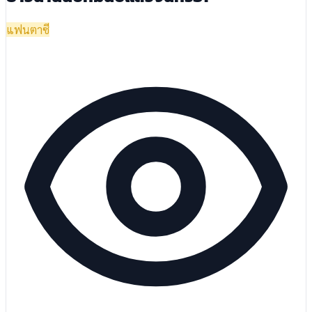
แฟนตาซี