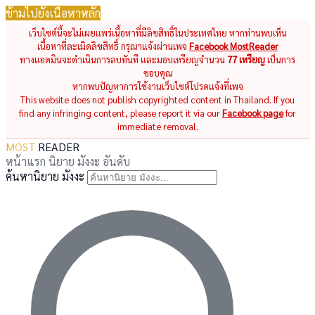
ข้ามไปยังเนื้อหาหลัก
เว็บไซต์นี้จะไม่เผยแพร่เนื้อหาที่มีลิขสิทธิ์ในประเทศไทย หากท่านพบเห็น
เนื้อหาที่ละเมิดลิขสิทธิ์ กรุณาแจ้งผ่านเพจ
Facebook MostReader
ทางแอดมินจะดำเนินการลบทันที และมอบเหรียญจำนวน
77 เหรียญ
เป็นการ
ขอบคุณ
หากพบปัญหาการใช้งานเว็บไซต์โปรดแจ้งที่เพจ
This website does not publish copyrighted content in Thailand. If you
find any infringing content, please report it via our
Facebook page
for
immediate removal.
MOST
READER
หน้าแรก
นิยาย
มังงะ
อันดับ
ค้นหานิยาย มังงะ