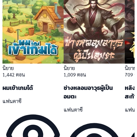
นิยาย
นิยาย
นิยาย
1,442 ตอน
1,009 ตอน
709 
ผมเข้าเกมได้
ช่างหลอมอาวุธผู้เป็น
หลิงเ
อมตะ
สะท้
แฟนตาซี
แฟนตาซี
แฟนต