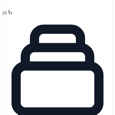
25
วิว