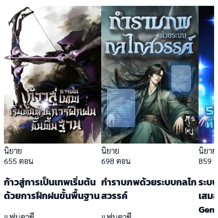
นิยาย
นิยาย
นิยาย
655 ตอน
698 ตอน
859 
ก้าวสู่การเป็นเทพเริ่มต้น
กำราบภพด้วยระบบกลไก
ระบบอ
ด้วยการฝึกฝนขั้นพื้นฐาน
สวรรค์
เสมอ
Geni
แฟนตาซี
แฟนตาซี