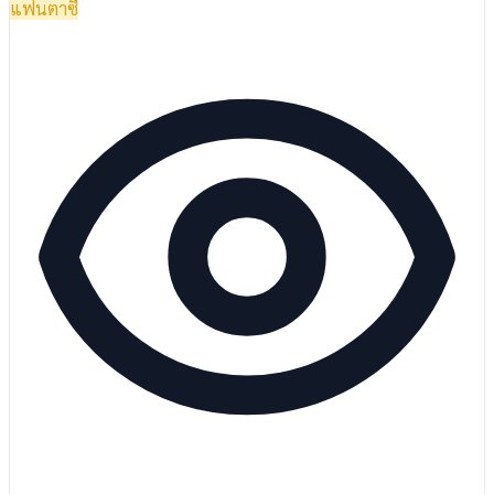
แฟนตาซี