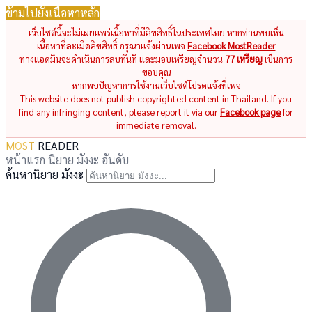
ข้ามไปยังเนื้อหาหลัก
เว็บไซต์นี้จะไม่เผยแพร่เนื้อหาที่มีลิขสิทธิ์ในประเทศไทย หากท่านพบเห็น
เนื้อหาที่ละเมิดลิขสิทธิ์ กรุณาแจ้งผ่านเพจ
Facebook MostReader
ทางแอดมินจะดำเนินการลบทันที และมอบเหรียญจำนวน
77 เหรียญ
เป็นการ
ขอบคุณ
หากพบปัญหาการใช้งานเว็บไซต์โปรดแจ้งที่เพจ
This website does not publish copyrighted content in Thailand. If you
find any infringing content, please report it via our
Facebook page
for
immediate removal.
MOST
READER
หน้าแรก
นิยาย
มังงะ
อันดับ
ค้นหานิยาย มังงะ