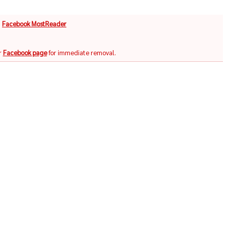
จ
Facebook MostReader
r
Facebook page
for immediate removal.