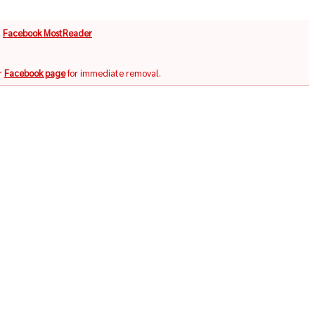
จ
Facebook MostReader
r
Facebook page
for immediate removal.