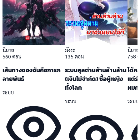
นิยาย
มังงะ
นิยาย
560 ตอน
135 ตอน
758 
เส้นทางของฉันคือการก
ระบบสุลต่านล้านล้านล้าน
ได้คล
ลายพันธ์
(เงินไม่จำกัด) ซื้อผู้หญิง
แต่ร
ทั้งโลก
ผมกล
ระบบ
ระบบ
ระบบ