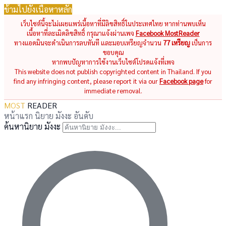
ข้ามไปยังเนื้อหาหลัก
เว็บไซต์นี้จะไม่เผยแพร่เนื้อหาที่มีลิขสิทธิ์ในประเทศไทย หากท่านพบเห็น
เนื้อหาที่ละเมิดลิขสิทธิ์ กรุณาแจ้งผ่านเพจ
Facebook MostReader
ทางแอดมินจะดำเนินการลบทันที และมอบเหรียญจำนวน
77 เหรียญ
เป็นการ
ขอบคุณ
หากพบปัญหาการใช้งานเว็บไซต์โปรดแจ้งที่เพจ
This website does not publish copyrighted content in Thailand. If you
find any infringing content, please report it via our
Facebook page
for
immediate removal.
MOST
READER
หน้าแรก
นิยาย
มังงะ
อันดับ
ค้นหานิยาย มังงะ