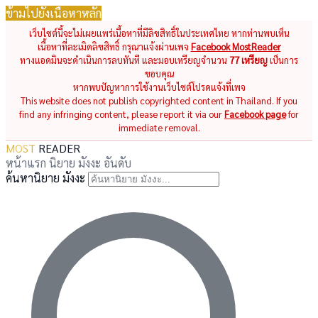
ข้ามไปยังเนื้อหาหลัก
เว็บไซต์นี้จะไม่เผยแพร่เนื้อหาที่มีลิขสิทธิ์ในประเทศไทย หากท่านพบเห็น
เนื้อหาที่ละเมิดลิขสิทธิ์ กรุณาแจ้งผ่านเพจ
Facebook MostReader
ทางแอดมินจะดำเนินการลบทันที และมอบเหรียญจำนวน
77 เหรียญ
เป็นการ
ขอบคุณ
หากพบปัญหาการใช้งานเว็บไซต์โปรดแจ้งที่เพจ
This website does not publish copyrighted content in Thailand. If you
find any infringing content, please report it via our
Facebook page
for
immediate removal.
MOST
READER
หน้าแรก
นิยาย
มังงะ
อันดับ
ค้นหานิยาย มังงะ