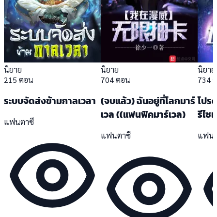
นิยาย
นิยาย
นิยาย
215 ตอน
704 ตอน
734 
ระบบจัดส่งข้ามกาลเวลา
(จบแล้ว) ฉันอยู่ที่โลกมาร์
โปรดเ
เวล ((แฟนฟิคมาร์เวล)
รีไซเ
แฟนตาซี
แฟนตาซี
แฟนต