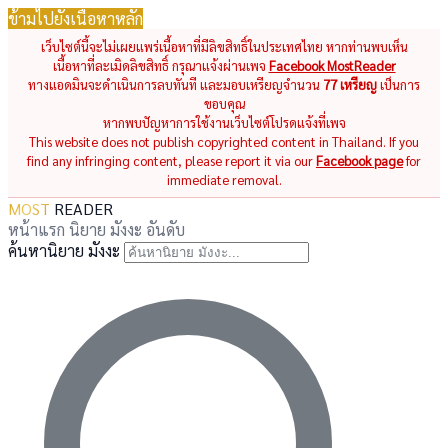
ข้ามไปยังเนื้อหาหลัก
เว็บไซต์นี้จะไม่เผยแพร่เนื้อหาที่มีลิขสิทธิ์ในประเทศไทย หากท่านพบเห็น
เนื้อหาที่ละเมิดลิขสิทธิ์ กรุณาแจ้งผ่านเพจ
Facebook MostReader
ทางแอดมินจะดำเนินการลบทันที และมอบเหรียญจำนวน
77 เหรียญ
เป็นการ
ขอบคุณ
หากพบปัญหาการใช้งานเว็บไซต์โปรดแจ้งที่เพจ
This website does not publish copyrighted content in Thailand. If you
find any infringing content, please report it via our
Facebook page
for
immediate removal.
MOST
READER
หน้าแรก
นิยาย
มังงะ
อันดับ
ค้นหานิยาย มังงะ