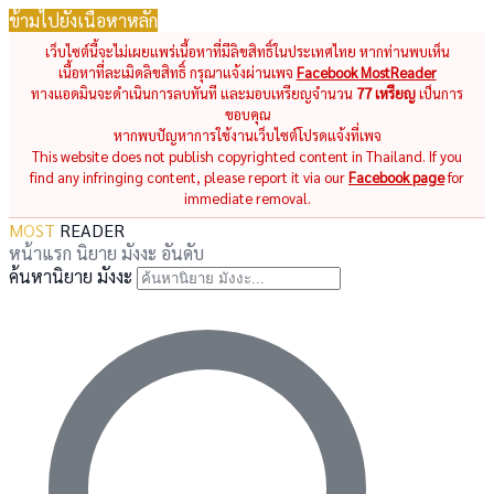
ข้ามไปยังเนื้อหาหลัก
เว็บไซต์นี้จะไม่เผยแพร่เนื้อหาที่มีลิขสิทธิ์ในประเทศไทย หากท่านพบเห็น
เนื้อหาที่ละเมิดลิขสิทธิ์ กรุณาแจ้งผ่านเพจ
Facebook MostReader
ทางแอดมินจะดำเนินการลบทันที และมอบเหรียญจำนวน
77 เหรียญ
เป็นการ
ขอบคุณ
หากพบปัญหาการใช้งานเว็บไซต์โปรดแจ้งที่เพจ
This website does not publish copyrighted content in Thailand. If you
find any infringing content, please report it via our
Facebook page
for
immediate removal.
MOST
READER
หน้าแรก
นิยาย
มังงะ
อันดับ
ค้นหานิยาย มังงะ