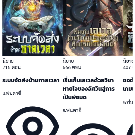
นิยาย
นิยาย
นิยาย
215 ตอน
666 ตอน
407 
ระบบจัดส่งข้ามกาลเวลา
เริ่มเก็บเลเวลด้วยวิชา
ขอต้อ
หายใจของอัศวินสู่การ
เกมแ
แฟนตาซี
เป็นพ่อมด
แฟนต
แฟนตาซี